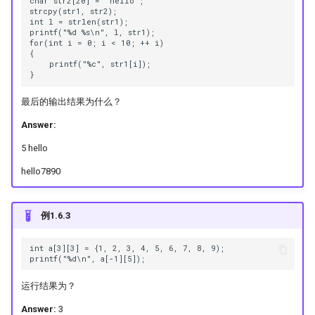
char str2[20] = "hello";

strcpy(str1, str2);

int l = strlen(str1);

printf("%d %s\n", l, str1);

for(int i = 0; i < 10; ++ i)

{

    printf("%c", str1[i]);

最后的输出结果为什么？
Answer:
5 hello
hello7890
例1.6.3
int a[3][3] = {1, 2, 3, 4, 5, 6, 7, 8, 9);

运行结果为？
Answer:
3