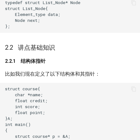
typedef struct List_Node* Node

struct List_Node{

    Element_type data;

    Node next;

讲点基础知识
结构体指针
比如我们现在定义了以下结构体和其指针：
struct course{

    char *name;

    float credit;

    int score;

    float point;

}A;

int main()

{

    struct course* p = &A;
