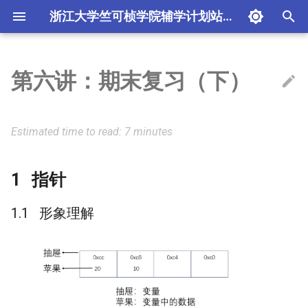
浙江大学竺可桢学院辅学计划站点
T
y
第六讲：期末复习（下）
测试
2023-2024 学年线代辅学
Linux 与 Shell 基础和 VS
历年卷
指针
1. 程序编译过程与调试技
历年卷经典题目解析
2023-2024
指针概览
课前：准备开发与调试环
课前：MAGIC 函数
课前：一些样例
简明 C 标准库
指针及链表相关知识点复
p
Code 实战
术
e
贡献
2024-2025 学年线代辅学
每日一题
形象理解
函数指针认读
讲义：程序编译过程与调
讲义：C 语言的类型系统
讲义：I/O 与文件
课后扩展：C 标准库的实现
Estimated time to read: 7 minutes
第二讲 期中复习
2. 类型系统与内存模型
术
存模型
t
辅学学长须知
2025-2026 学年线代辅学
专题笔记
指针的声明
o
指针
开源世界生存基础
3. I/O 与文件
线性代数：未竟之美
常见问题
指针的赋值
s
面向纯小白的MATLAB编程入
4. C 标准库
形象理解
t
门
指针的运算
a
5. 期末重点知识复习
网络基础知识与配置
多级指针
r
t
实验文档写作与排版
数组和指针