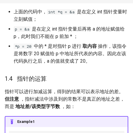
多文件编程
上面的代码中，
是在定义 int 指针变量时
int *q = &a
立刻赋值；
宏
是在定义 int 指针变量后再将 a 的地址赋值给
p = &a
多文件编程
p，此时我们不能在 p 前加 * ；
中的 * 是对指针 p 进行
取内容
操作，该指令
*p = 20
static 变量
是将数字 20 赋值给 p 中地址所代表的内容。因此在该
代码执行之后，a 的值就变成了 20。
指针的运算
指针可以进行加减运算，得到的结果可以表示地址的差。
但注意
，指针减法中涉及到的常数不是真正的地址之差，
而是
地址差/该类型字节数
，如：
Example1