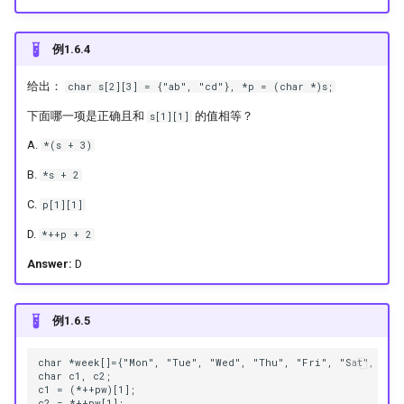
例1.6.4
给出：
char s[2][3] = {"ab", "cd"}, *p = (char *)s;
下面哪一项是正确且和
的值相等？
s[1][1]
A.
*(s + 3)
B.
*s + 2
C.
p[1][1]
D.
*++p + 2
Answer:
D
例1.6.5
char *week[]={"Mon", "Tue", "Wed", "Thu", "Fri", "Sat", "Sun
char c1, c2;

c1 = (*++pw)[1];

c2 = *++pw[1];
