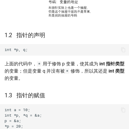
s
期末复习（上）
空指针和野指针
e
期末复习（下）
函数指针*
a
指针的声明
r
形参和实参
c
链表 Linked-List
h
上面的代码中，
用于修饰 p 变量，使其成为
int 指针类型
*
结构
i
的变量；但是变量 q 并没有被
修饰，所以其还是
int 类型
*
n
的变量。
讲点基础知识
g
链表的其他形式
指针的赋值
链表的基本操作
int a = 10;

int *p, *q = &a;

p = &a;

简单介绍两种数据结构