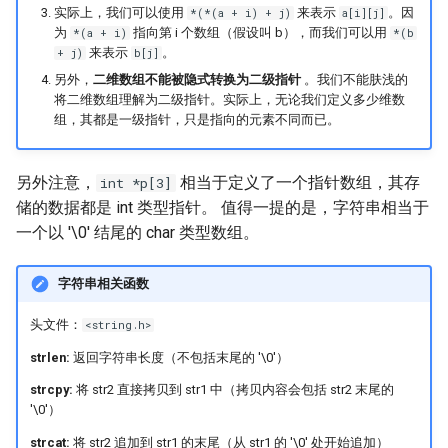
实际上，我们可以使用
来表示
。因
*(*(a + i) + j)
a[i][j]
为
指向第 i 个数组（假设叫 b），而我们可以用
*(a + i)
*(b
来表示
。
+ j)
b[j]
另外，
二维数组不能被隐式转换为二级指针
。我们不能肤浅的
将二维数组理解为二级指针。实际上，无论我们定义多少维数
组，其都是一级指针，只是指向的元素不同而已。
另外注意，
相当于定义了一个指针数组，其存
int *p[3]
储的数据都是 int 类型指针。 值得一提的是，字符串相当于
一个以 '\0' 结尾的 char 类型数组。
字符串相关函数
头文件：
<string.h>
strlen:
返回字符串长度（不包括末尾的 '\0'）
strcpy:
将 str2 直接拷贝到 str1 中（拷贝内容会包括 str2 末尾的
'\0'）
strcat:
将 str2 追加到 str1 的末尾（从 str1 的 '\0' 处开始追加）